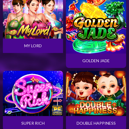
MY LORD
GOLDEN JADE
SUPER RICH
DOUBLE HAPPINESS