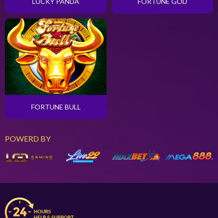
LUCKY PANDA
FORTUNE GOD
FORTUNE BULL
POWERD BY