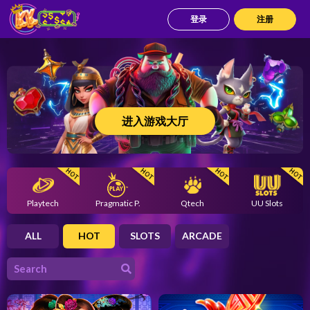
登录
注册
进入游戏大厅
HOT
HOT
HOT
HOT
Playtech
Pragmatic P.
Qtech
UU Slots
ALL
HOT
SLOTS
ARCADE